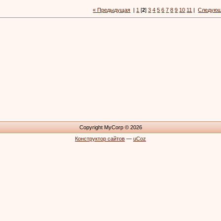
« Предыдущая
|
1
[
2
]
3
4
5
6
7
8
9
10
11
|
Следующ
Copyright MyCorp © 2026
Конструктор сайтов
—
uCoz