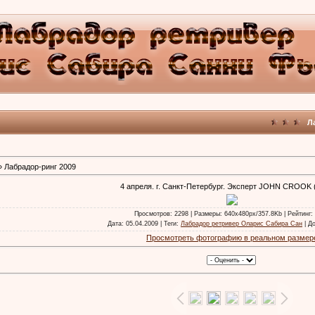
Л
 Лабрадор-ринг 2009
4 апреля. г. Санкт-Петербург. Эксперт JOHN CROOK 
Просмотров
: 2298 |
Размеры
: 640x480px/357.8Kb |
Рейтинг
:
Дата
: 05.04.2009 |
Теги
:
Лабрадор ретривер Оларис Сабира Сан
|
Д
Просмотреть фотографию в реальном размер