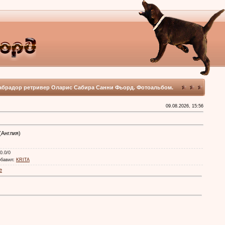
абрадор ретривер Оларис Сабира Санни Фьорд. Фотоальбом.
09.08.2026, 15:56
(Англия)
 0.0/0
обавил
:
KRITA
е