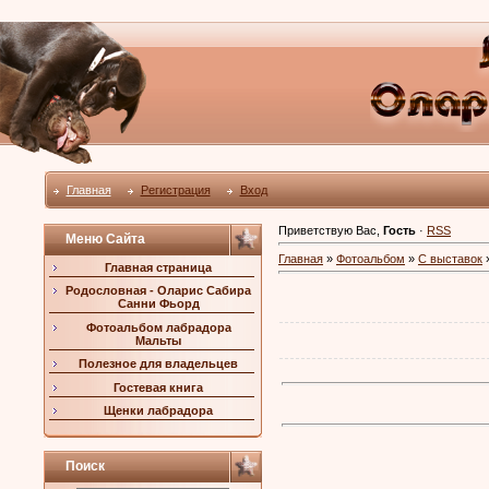
Главная
Регистрация
Вход
Приветствую Вас
,
Гость
·
RSS
Меню Сайта
Главная
»
Фотоальбом
»
С выставок
»
Главная страница
Родословная - Оларис Сабира
Санни Фьорд
Фотоальбом лабрадора
Мальты
Полезное для владельцев
Гостевая книга
Щенки лабрадора
Поиск