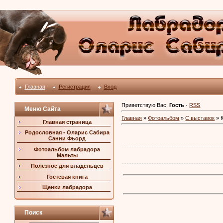
Главная
Регистрация
Вход
Приветствую Вас
,
Гость
·
RSS
Меню Сайта
Главная
»
Фотоальбом
»
С выставок
» К
Главная страница
Родословная - Оларис Сабира
Санни Фьорд
Фотоальбом лабрадора
Мальты
Полезное для владельцев
Гостевая книга
Щенки лабрадора
Поиск