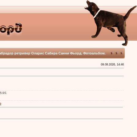
абрадор ретривер Оларис Сабира Санни Фьорд. Фотоальбом.
09.08.2026, 14:46
 5.0/1
е