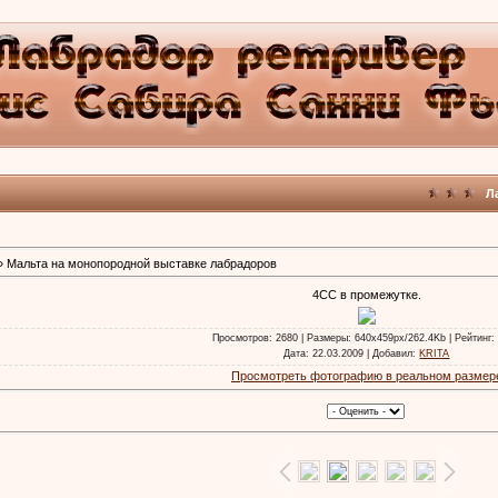
Л
 Мальта на монопородной выставке лабрадоров
4СС в промежутке.
Просмотров
: 2680 |
Размеры
: 640x459px/262.4Kb |
Рейтинг
:
Дата
: 22.03.2009 |
Добавил
:
KRITA
Просмотреть фотографию в реальном размер