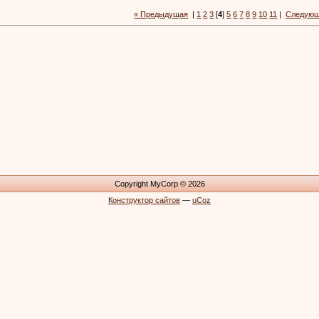
« Предыдущая
|
1
2
3
[
4
]
5
6
7
8
9
10
11
|
Следующ
Copyright MyCorp © 2026
Конструктор сайтов
—
uCoz