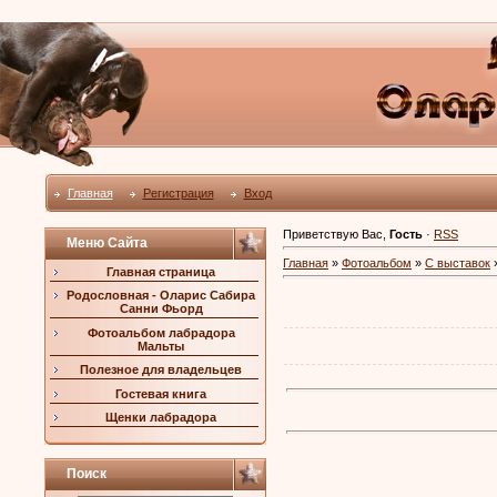
Главная
Регистрация
Вход
Приветствую Вас
,
Гость
·
RSS
Меню Сайта
Главная
»
Фотоальбом
»
С выставок
»
Главная страница
Родословная - Оларис Сабира
Санни Фьорд
Фотоальбом лабрадора
Мальты
Полезное для владельцев
Гостевая книга
Щенки лабрадора
Поиск