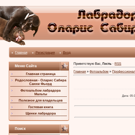
Главная
Регистрация
Вход
Приветствую Вас
,
Гость
·
RSS
Меню Сайта
Главная
»
Фотоальбом
»
Профессиона
Главная страница
Родословная - Оларис Сабира
Санни Фьорд
Фотоальбом лабрадора
Мальты
Дата
: 05.
Полезное для владельцев
Гостевая книга
Щенки лабрадора
Поиск