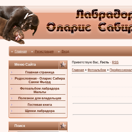
Главная
Регистрация
Вход
Приветствую Вас
,
Гость
·
RSS
Меню Сайта
Главная
»
Фотоальбом
»
Профессиона
Главная страница
Родословная - Оларис Сабира
Санни Фьорд
Фотоальбом лабрадора
Мальты
Полезное для владельцев
Гостевая книга
Щенки лабрадора
Поиск