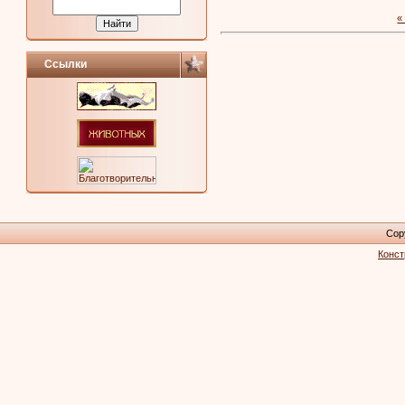
«
Ссылки
Cop
Конст